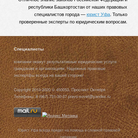
республики Башкортостан от наших правовых
специалистов города —
юрист Уфа
. Только
проверенные эксперты по юридическим вопросам.
Специалисты
компании окажут результативные юридические услуги
гражданам и организациям. Надежные правовые
экспертфы всегда на вашей стороне!
Copyright 2010-2020 © 450053, Проспект Октября
Телефоны: 8 (967) 731-30-37 pravo-sovet@yandex.ru
Юрист Уфа всегда придет на помощь в сложной правовой
ситуации.