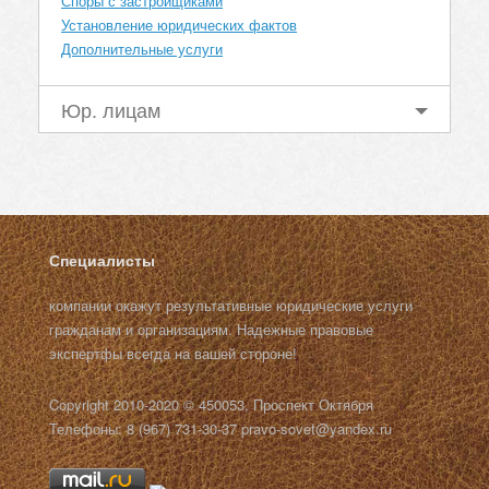
Споры с застройщиками
Установление юридических фактов
Дополнительные услуги
Юр. лицам
Специалисты
компании окажут результативные юридические услуги
гражданам и организациям. Надежные правовые
экспертфы всегда на вашей стороне!
Copyright 2010-2020 © 450053, Проспект Октября
Телефоны: 8 (967) 731-30-37 pravo-sovet@yandex.ru