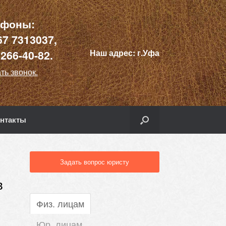
ефоны:
67 7313037,
Наш адрес:
г.Уфа
)266-40-82.
ть звонок.
нтакты
Задать вопрос юристу
в
Физ. лицам
Юр. лицам