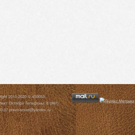
right 2010-2020 © 450053,
пект Октября Телефоны: 8 (967)
30-37 pravo-sovet@yandex.ru