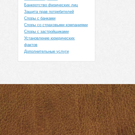
Банкротство физических лиц
Защита прав потребителей
Споры с банками
Споры со страховыми компаниями
Споры с застройщиками
Установление юридических
фактов
Дополнительные услуги