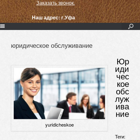
Заказать звонок.
Наш адрес:
г.Уфа
юридическое обслуживание
Юр
иди
чес
кое
обс
луж
ива
ние
yuridicheskoe
Теги: