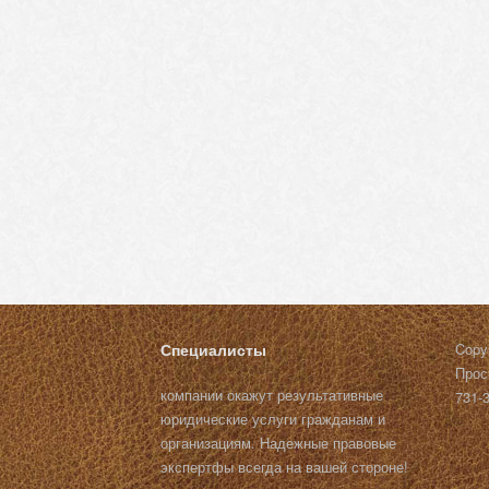
Специалисты
Copy
Прос
компании окажут результативные
731-
юридические услуги гражданам и
организациям. Надежные правовые
экспертфы всегда на вашей стороне!