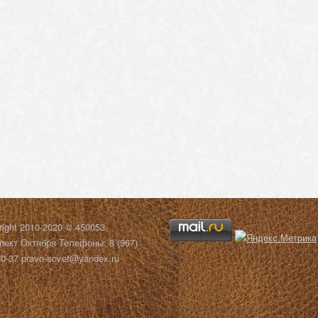
right 2010-2020 © 450053,
пект Октября Телефоны: 8 (967)
30-37 pravo-sovet@yandex.ru