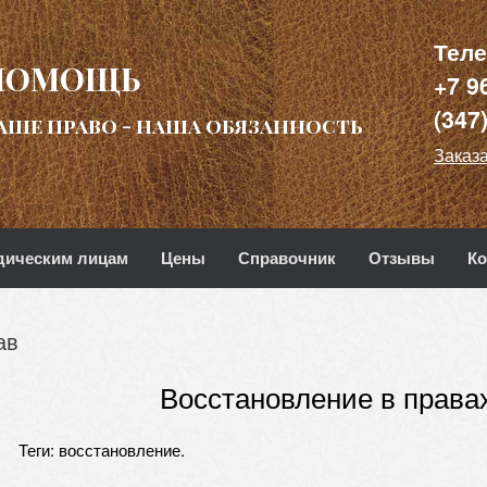
Тел
ПОМОЩЬ
+7 9
(347
аше право - наша обязанность
Заказа
ическим лицам
Цены
Справочник
Отзывы
Ко
ав
Восстановление в права
Теги: восстановление.