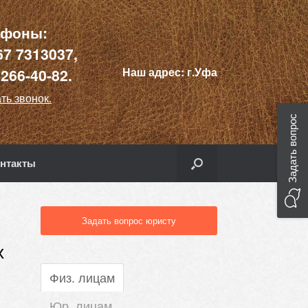
ефоны:
67 7313037,
Наш адрес:
г.Уфа
)266-40-82.
ть звонок.
Задать вопрос
нтакты
Задать вопрос юристу
х
Физ. лицам
Юр. лицам