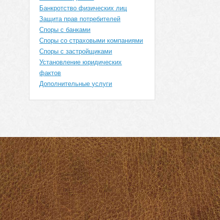
Банкротство физических лиц
Защита прав потребителей
Споры с банками
Споры со страховыми компаниями
Споры с застройщиками
Установление юридических
фактов
Дополнительные услуги