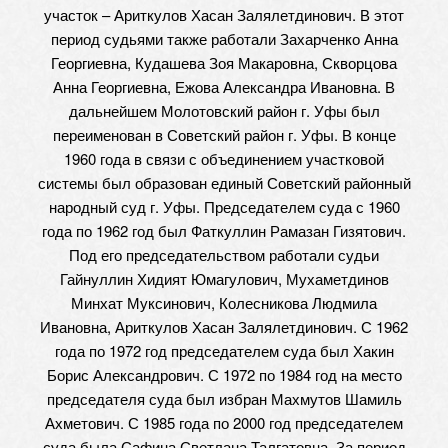
участок – Ариткулов Хасан Залялетдинович. В этот
период судьями также работали Захарченко Анна
Георгиевна, Кудашева Зоя Макаровна, Скворцова
Анна Георгиевна, Ежова Александра Ивановна. В
дальнейшем Молотовский район г. Уфы был
переименован в Советский район г. Уфы. В конце
1960 года в связи с объединением участковой
системы был образован единый Советский районный
народный суд г. Уфы. Председателем суда с 1960
года по 1962 год был Фаткуллин Рамазан Гизятович.
Под его председательством работали судьи
Гайнуллин Хидият Юмагулович, Мухаметдинов
Минхат Муксинович, Колесникова Людмила
Ивановна, Ариткулов Хасан Залялетдинович. С 1962
года по 1972 год председателем суда был Хакин
Борис Александрович. С 1972 по 1984 год на место
председателя суда был избран Махмутов Шамиль
Ахметович. С 1985 года по 2000 год председателем
суда была Сафина Светлана Талгатовна. За период