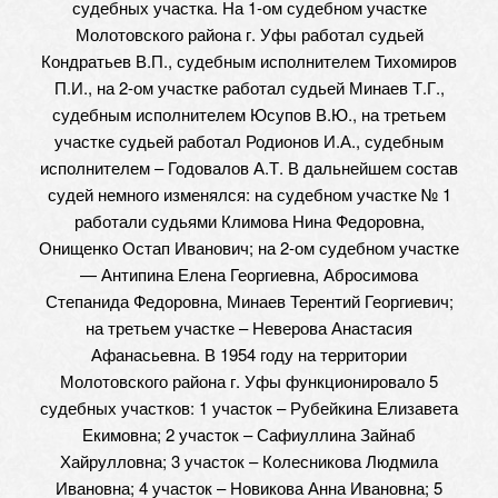
судебных участка. На 1-ом судебном участке
Молотовского района г. Уфы работал судьей
Кондратьев В.П., судебным исполнителем Тихомиров
П.И., на 2-ом участке работал судьей Минаев Т.Г.,
судебным исполнителем Юсупов В.Ю., на третьем
участке судьей работал Родионов И.А., судебным
исполнителем – Годовалов А.Т. В дальнейшем состав
судей немного изменялся: на судебном участке № 1
работали судьями Климова Нина Федоровна,
Онищенко Остап Иванович; на 2-ом судебном участке
— Антипина Елена Георгиевна, Абросимова
Степанида Федоровна, Минаев Терентий Георгиевич;
на третьем участке – Неверова Анастасия
Афанасьевна. В 1954 году на территории
Молотовского района г. Уфы функционировало 5
судебных участков: 1 участок – Рубейкина Елизавета
Екимовна; 2 участок – Сафиуллина Зайнаб
Хайрулловна; 3 участок – Колесникова Людмила
Ивановна; 4 участок – Новикова Анна Ивановна; 5