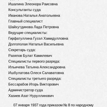
Ишалина Элеонора Раисовна
Консультанты суда
Иванова Наталья Анатольевна
Главный специалист
Шайхутдинова Лада Петровна
Ведущие специалисты:
Гирфатуллина Гузэл Хамидулловна
Долгополая Наталья Васильевна
Секретарь суда:
Разяпов Булат Камилевич
Специалисты первого разряда:
Ильичева Татьяна Александровна
Ишбулатова Олеся Салаватовна
Специалисты третьего разряда:
Бессарабов Игорь Викторович
Администратор суда
Хазиев Азат Нуруллинович
07 января 1937 года приказом № 8 по народному