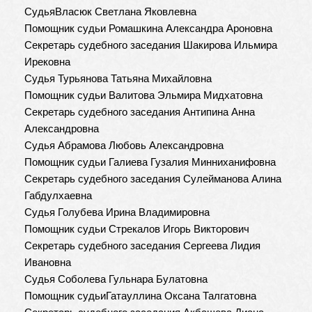
СудьяВласюк Светлана Яковлевна
Помощник судьи Ромашкина Александра Ароновна
Секретарь судебного заседания Шакирова Ильмира
Ирековна
Судья Турьянова Татьяна Михайловна
Помощник судьи Валитова Эльмира Мидхатовна
Секретарь судебного заседания Антипина Анна
Александровна
Судья Абрамова Любовь Александровна
Помощник судьи Галиева Гузалия Минниханифовна
Секретарь судебного заседания Сулейманова Алина
Габдулхаевна
Судья Голубева Ирина Владимировна
Помощник судьи Стрекалов Игорь Викторович
Секретарь судебного заседания Сергеева Лидия
Ивановна
Судья Соболева Гульнара Булатовна
Помощник судьиГатауллина Оксана Талгатовна
Секретарь судебного заседания Акбашева Диана