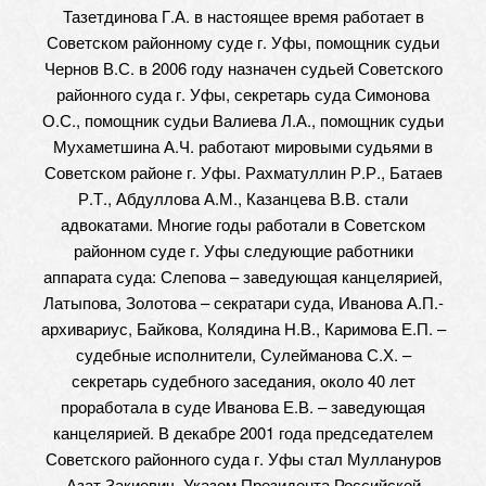
Тазетдинова Г.А. в настоящее время работает в
Советском районному суде г. Уфы, помощник судьи
Чернов В.С. в 2006 году назначен судьей Советского
районного суда г. Уфы, секретарь суда Симонова
О.С., помощник судьи Валиева Л.А., помощник судьи
Мухаметшина А.Ч. работают мировыми судьями в
Советском районе г. Уфы. Рахматуллин Р.Р., Батаев
Р.Т., Абдуллова А.М., Казанцева В.В. стали
адвокатами. Многие годы работали в Советском
районном суде г. Уфы следующие работники
аппарата суда: Слепова – заведующая канцелярией,
Латыпова, Золотова – секратари суда, Иванова А.П.-
архивариус, Байкова, Колядина Н.В., Каримова Е.П. –
судебные исполнители, Сулейманова С.Х. –
секретарь судебного заседания, около 40 лет
проработала в суде Иванова Е.В. – заведующая
канцелярией. В декабре 2001 года председателем
Советского районного суда г. Уфы стал Муллануров
Азат Закиевич. Указом Президента Российской