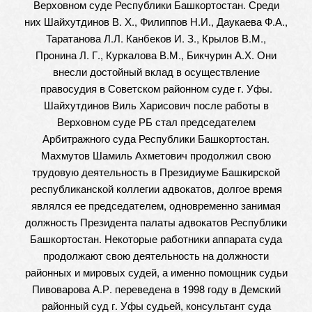
Верховном суде Республики Башкортостан. Среди
них Шайхутдинов В. Х., Филиппов Н.И., Даукаева Ф.А.,
Таратанова Л.Л. Канбеков И. З., Крылов В.М.,
Пронина Л. Г., Куркалова В.М., Бикчурин А.Х. Они
внесли достойный вклад в осуществление
правосудия в Советском районном суде г. Уфы.
Шайхутдинов Виль Харисович после работы в
Верховном суде РБ стал председателем
Арбитражного суда Республики Башкортостан.
Махмутов Шамиль Ахметович продолжил свою
трудовую деятельность в Президиуме Башкирской
республиканской коллегии адвокатов, долгое время
являлся ее председателем, одновременно занимая
должность Президента палаты адвокатов Республики
Башкортостан. Некоторые работники аппарата суда
продолжают свою деятельность на должности
районных и мировых судей, а именно помощник судьи
Пивоварова А.Р. переведена в 1998 году в Демский
районный суд г. Уфы судьей, консультант суда