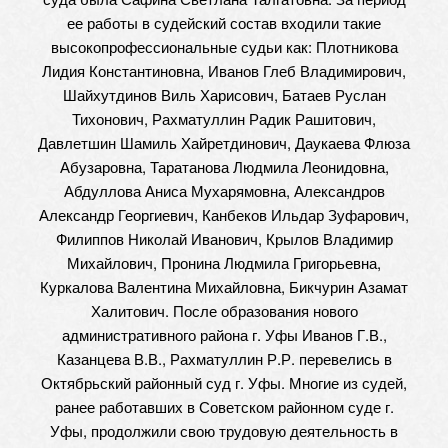
ее работы в судейский состав входили такие
высокопрофессиональные судьи как: Плотникова
Лидия Константиновна, Иванов Глеб Владимирович,
Шайхутдинов Виль Харисович, Батаев Руслан
Тихонович, Рахматуллин Радик Рашитович,
Давлетшин Шамиль Хайретдинович, Даукаева Флюза
Абузаровна, Таратанова Людмила Леонидовна,
Абдуллова Аниса Мухарямовна, Александров
Александр Георгиевич, Канбеков Ильдар Зуфарович,
Филиппов Николай Иванович, Крылов Владимир
Михайлович, Пронина Людмила Григорьевна,
Куркалова Валентина Михайловна, Бикчурин Азамат
Халитович. После образования нового
административного района г. Уфы Иванов Г.В.,
Казанцева В.В., Рахматуллин Р.Р. перевелись в
Октябрьский районный суд г. Уфы. Многие из судей,
ранее работавших в Советском районном суде г.
Уфы, продолжили свою трудовую деятельность в