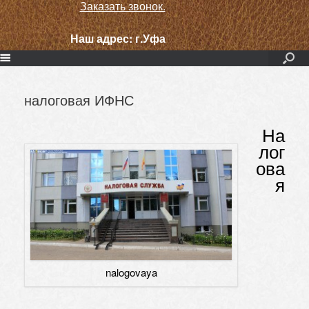
Заказать звонок.
Наш адрес:
г.Уфа
налоговая ИФНС
На
лог
ова
я
nalogovaya