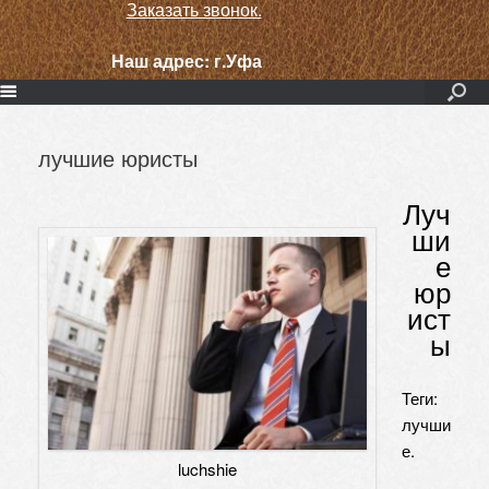
Заказать звонок.
Наш адрес:
г.Уфа
лучшие юристы
Луч
ши
е
юр
ист
ы
Теги:
лучши
е.
luchshie